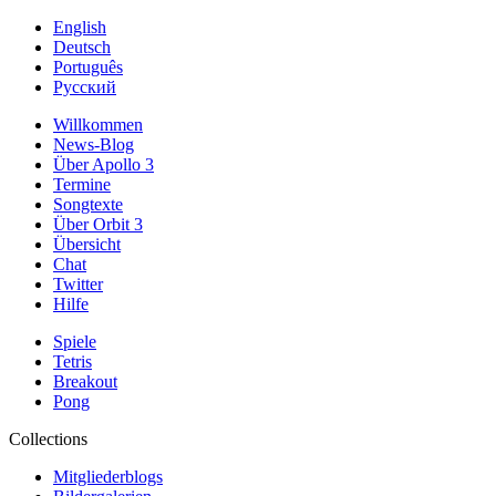
English
Deutsch
Português
Русский
Willkommen
News-Blog
Über Apollo 3
Termine
Songtexte
Über Orbit 3
Übersicht
Chat
Twitter
Hilfe
Spiele
Tetris
Breakout
Pong
Collections
Mitgliederblogs