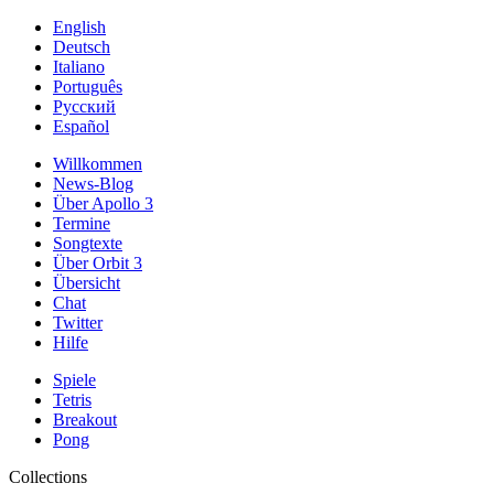
English
Deutsch
Italiano
Português
Русский
Español
Willkommen
News-Blog
Über Apollo 3
Termine
Songtexte
Über Orbit 3
Übersicht
Chat
Twitter
Hilfe
Spiele
Tetris
Breakout
Pong
Collections