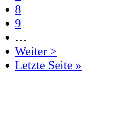
8
9
…
Weiter >
Letzte Seite »