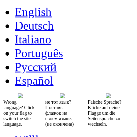
English
Deutsch
Italiano
Português
Русский
Español
Wrong
не тот язык?
Falsche Sprache?
language? Click
Поставь
Klicke auf deine
on your flag to
флажок на
Flagge um die
switch the site
своем языке.
Seitensprache zu
language.
(не окончена)
wechseln.