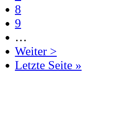
8
9
…
Weiter >
Letzte Seite »