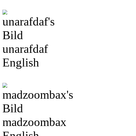
unarafdaf
English
madzoombax
English