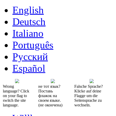
English
Deutsch
Italiano
Português
Русский
Español
Wrong
не тот язык?
Falsche Sprache?
language? Click
Поставь
Klicke auf deine
on your flag to
флажок на
Flagge um die
switch the site
своем языке.
Seitensprache zu
language.
(не окончена)
wechseln.