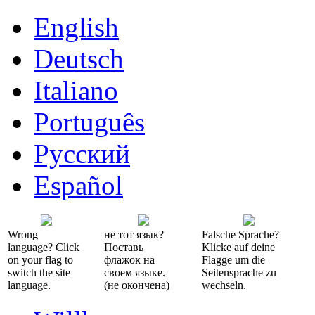
English
Deutsch
Italiano
Português
Русский
Español
Wrong
не тот язык?
Falsche Sprache?
language? Click
Поставь
Klicke auf deine
on your flag to
флажок на
Flagge um die
switch the site
своем языке.
Seitensprache zu
language.
(не окончена)
wechseln.