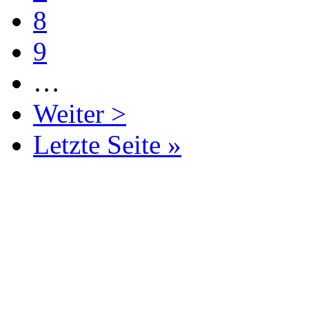
8
9
…
Weiter >
Letzte Seite »