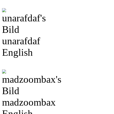
unarafdaf
English
madzoombax
English